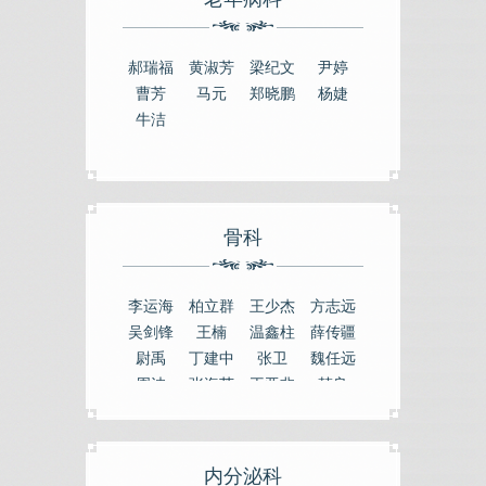
郝瑞福
黄淑芳
梁纪文
尹婷
曹芳
马元
郑晓鹏
杨婕
牛洁
骨科
李运海
柏立群
王少杰
方志远
吴剑锋
王楠
温鑫柱
薛传疆
尉禹
丁建中
张卫
魏任远
周波
张海英
王亚非
韩良
尉志强
内分泌科