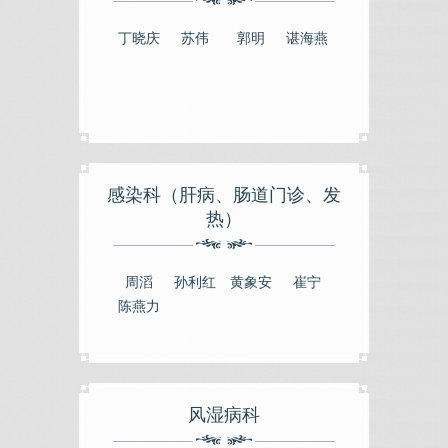
丁晓庆
苏伟
郭明
谌海燕
感染科（肝病、肠道门诊、发
热）
周滔
孙利红
黄象安
崔宁
陈燕力
风湿病科