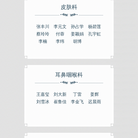
皮肤科
张丰川
李元文
孙占学
杨碧莲
蔡玲玲
付蓉
姜颖娟
​孔宇虹
李楠
李纬
胡博
耳鼻咽喉科
王嘉玺
刘大新
丁雷
姜辉
刘雪冰
崔鲁佳
李金飞
迟晨雨