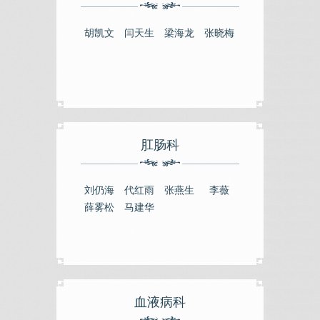
胡凯文
闫天生
梁海龙
张晓梅
肛肠科
刘仍海
代红雨
张燕生
李薇
薛雾松
马建华
血液病科