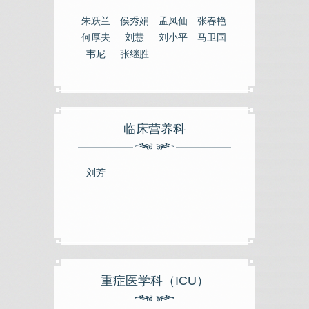
朱跃兰
侯秀娟
孟凤仙
张春艳
何厚夫
刘慧
刘小平
马卫国
韦尼
张继胜
临床营养科
刘芳
重症医学科（ICU）