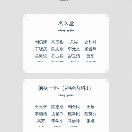
名医堂
刘仍海
高彦彬
关崧
史利卿
丁晓庆
陈志刚
李元文
杨晋翔
吴海斌
乔占兵
彭玉清
曹阳
葛辛
蔡英丽
刘继前
郑晓鹏
钟非
邢佳
崔现军
张晓梅
闫天生
韦云
张永生
秦建国
谢连娣
王琦
李军祥
郭蓉娟
脑病一科（神经内科1）
徐翠
李光宗
王乐
庞宗然
刘福生
马建岭
林谦
何秀兰
匡武
王嘉麟
吴焕林
张燕生
王玉来
陈志刚
刘金民
王乐
张厂
韩振蕴
何明
谢淑芸
李楠楠
孟繁兴
扈新刚
蔡英丽
范吉平
胡凯文
柏立群
王国才
高芳
李学军
马丽珍
张娜
陈晓伟
梁海龙
李慧
白羽
林参
任珊
陈路