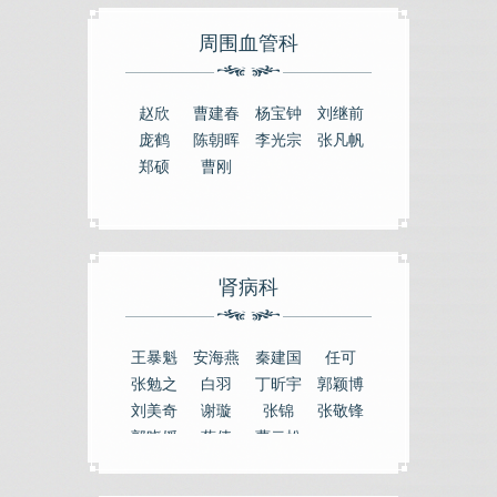
周围血管科
赵欣
曹建春
杨宝钟
刘继前
庞鹤
陈朝晖
李光宗
张凡帆
郑硕
曹刚
肾病科
王暴魁
安海燕
秦建国
任可
张勉之
白羽
丁昕宇
郭颖博
刘美奇
谢璇
张锦
张敬锋
郭晓媛
蔡倩
曹云松