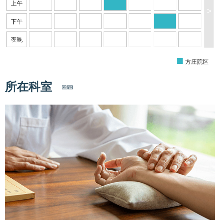
上午
>
下午
夜晚
方庄院区
所在科室