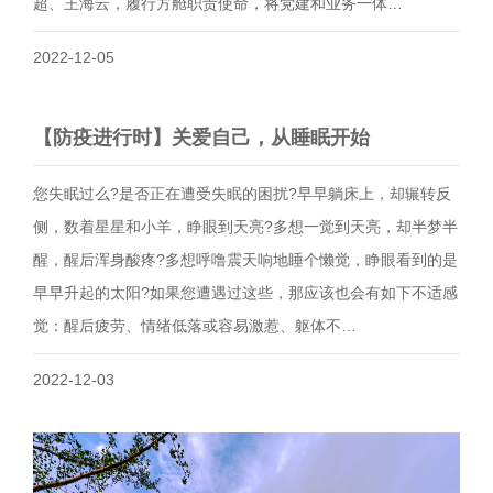
超、王海云，履行方舱职责使命，将党建和业务一体…
2022-12-05
【防疫进行时】关爱自己，从睡眠开始
您失眠过么?是否正在遭受失眠的困扰?早早躺床上，却辗转反
侧，数着星星和小羊，睁眼到天亮?多想一觉到天亮，却半梦半
醒，醒后浑身酸疼?多想呼噜震天响地睡个懒觉，睁眼看到的是
早早升起的太阳?如果您遭遇过这些，那应该也会有如下不适感
觉：醒后疲劳、情绪低落或容易激惹、躯体不…
2022-12-03