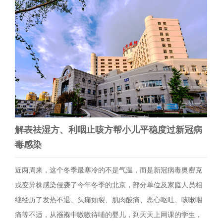
解表祛湿方、利咽止咳方帮小儿平稳度过新冠病
毒感染
近两周来，这个冬季最寒冷的不是气温，而是新冠病毒奥密克
戎变异株感染侵袭了今年冬季的北京，部分单位及家庭人员相
继经历了发热不退、头痛如裂、肌肉酸痛、恶心呕吐、咳嗽咽
痛等不适，从襁褓中嗷嗷待哺的婴儿，到天天上网课的学生，