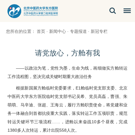
您所在的位置：
首页
·
新闻中心
·
专题报道
·
新冠专栏
请党放心，方舱有我
——以政治为笔，党性为墨，生命为线，画细做实方舱转运
工作流程图，坚决完成关键时期重大政治任务
根据新国展方舱临时党委要求，E1舱临时党支部支委、北京
中医药大学东方医院临时党支部书记
吴希
、党员
高磊
，曹强、朱
萌萌、马辛迪、张超、王海云，履行方舱职责使命，将党建和业
务一体融合到首都抗疫重大实践，落实转运工作五项职责，规范
转运关键环节三项流程……，进舱以来奋战10多个昼夜，完成
1380多人次转运，累计出院558人次。