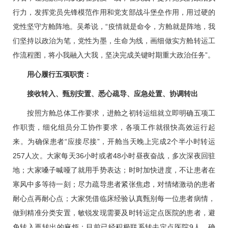
行力，发挥党员先锋模范作用和党支部战斗堡垒作用，用过硬的
党性坚守方舱阵地。
吴希
说，“疫情就是命令，方舱就是阵地，我
们坚持以政治为笔，党性为墨，生命为线，画细做实方舱转运工
作流程图，将小我融入大我，坚决完成关键时期重大政治任务”。
用心履行五项职责：
接收转入、甄别安置、悉心疏导、应急处置、协调转出
按照方舱总体工作要求，进舱之初转运组就立即明确五项工
作职责，细化组员分工协作要求，各项工作就很快高效运行起
来。为确保患者“应接尽接”，开舱当天晚上完成2个半小时转运
257人次。大家每天36小时或者48小时昼夜奋战，多次深夜回驻
地；大家嗓子喊哑了就用手势表达；时时加快进度，不让患者在
寒风中多等待一刻；尽力疏导患者紧张焦虑，对情绪激动的患者
耐心点再耐心点；大家凭借临床经验认真甄别每一位患者病情，
做到精准分类安置，敏锐发现需要及时转运定点医院的患者，避
免转入再转出的麻烦；目前已经积极联系转去定点医院9人，确