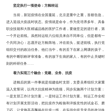
坚定执行一项使命：方舱转运
当前，新冠疫情在全国蔓延，北京是重中之重，首都告急，
进入迎战大疫战时状态。疫情就是命令，作为党培养多年、具备
职业技能和大医精诚品格的医护工作者，要做坚定的逆行者，第
一个开赴前线。虽然转运组六位组员来自不同单位，但是都有一
个共同决心：志愿开赴方舱阵地，冲在前头，挺进前线，执行党
组织交付的政治任务。他们当中，有的丢下在家上网课的孩子，
有的中断职称评审准备，有的放下生病的家人，有的中止关键时
刻的科研任务……
着力实现三个融合：党建、业务、抗疫
进舱后的第一件事就是组建临时支部，支委
吴希
组织大家重
温入党誓词，以伟大抗疫精神为统领，同步实施两个计划方案：
一是支部工作计划方案，一是转运工作计划方案。转运工作全程
有计划开展支部活动，把抗疫作为检验和淬炼党性的试金石、磨
刀石，让党旗高高飘扬在抗疫一线，在实战中提升党员的政治执