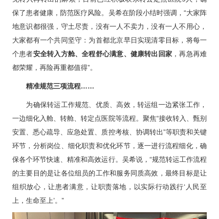
保了患者健康，防范医疗风险。
吴希
在阶段小结时强调，“大家阵
地意识都很强，守土尽责，没有一人不卖力，没有一人不用心，
大家都有一个共同坚守：为首都北京早日实现清零目标，将每一
个患者
安全转入方舱、全程舒心满意、健康转出回
家
，再急再难
都荣耀，再险再重都值得”。
精准规范三项流程……
为确保转运工作规范、优质、高效，转运组一边紧张工作，
一边细化入舱、转舱、转定点医院等流程。聚焦“接收转入、甄别
安置、悉心疏导、应急处置、质控考核、协调转出”等职责和关键
环节，分析岗位、细化职责和优化环节，逐一进行流程细化，确
保各个环节快速、精准和高效运行。
吴希
说，“规范转运工作流程
的主要目的是让各位组员的工作和服务同质高效，最终目标是让
组织放心，让患者满意，让职责落地，以实际行动践行‘人民至
上，生命至上’。”