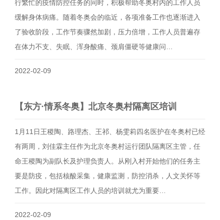
行繁忙的疫情防控任务的同时，积极帮助冬奥村内的工作人员
缓解身体病痛。随着冬奥会的临近，各项准备工作也逐渐进入
了验收阶段，工作节奏骤然加剧，压力倍增，工作人员普遍存
在体力不支、失眠、浑身酸痛、颈肩僵硬等健康问…
2022-02-09
【东方·情系冬奥】北京冬奥村隔离区培训
1月11日王稷陶、路理杰、王祁、杨雯莉四名医护在冬奥村已经
有两周，刘佳霖主任作为北京冬奥村运行团队隔离区主管，任
命王稷陶为副队长及护理负责人。从刚入村开始他们的任务主
要是防疫，包括核酸采集，健康监测，防控消杀，人文关怀等
工作。因此对隔离区工作人员的培训就尤为重要…
2022-02-09