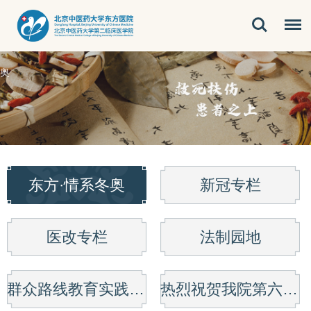
冬奥
东方·情系冬奥
新冠专栏
医改专栏
法制园地
群众路线教育实践活动
热烈祝贺我院第六次党代会胜利召开