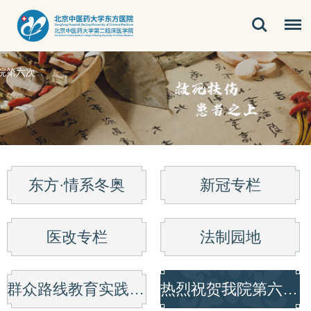
院第六次
东方·情系冬奥
新冠专栏
医改专栏
法制园地
群众路线教育实践活动
热烈祝贺我院第六次党代会胜利召开