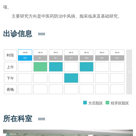
项。
主要研究方向是中医药防治中风病、痴呆临床及基础研究。
出诊信息
08-09
08-10
08-11
08-12
08-13
08-14
08-15
时段
周日
周一
周二
周三
周四
周五
周六
上午
>
下午
夜晚
方庄院区
经开区院区
所在科室