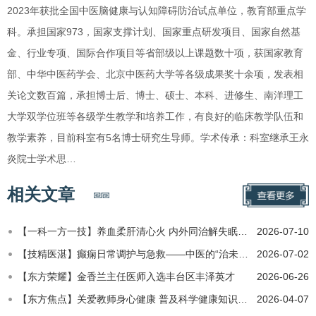
2023年获批全国中医脑健康与认知障碍防治试点单位，教育部重点学
科。承担国家973，国家支撑计划、国家重点研发项目、国家自然基
金、行业专项、国际合作项目等省部级以上课题数十项，获国家教育
部、中华中医药学会、北京中医药大学等各级成果奖十余项，发表相
关论文数百篇，承担博士后、博士、硕士、本科、进修生、南洋理工
大学双学位班等各级学生教学和培养工作，有良好的临床教学队伍和
教学素养，目前科室有5名博士研究生导师。学术传承：科室继承王永
炎院士学术思…
相关文章
【一科一方一技】养血柔肝清心火 内外同治解失眠！北中医东方医院脑病二科（神经内科2）调治失眠焦虑抑郁
2026-07-10
​【技精医湛】癫痫日常调护与急救——中医的“治未病”智慧
2026-07-02
【东方荣耀】金香兰主任医师入选丰台区丰泽英才
2026-06-26
【东方焦点】关爱教师身心健康 普及科学健康知识——北京中医药大学第二临床医学院（东方医院）专家走进体育馆…
2026-04-07