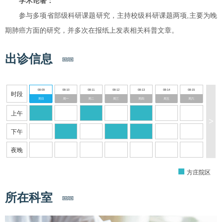
学术论著：
参与多项省部级科研课题研究，主持校级科研课题两项,主要为晚
期肺癌方面的研究，并多次在报纸上发表相关科普文章。
出诊信息
08-09
08-10
08-11
08-12
08-13
08-14
08-15
时段
周日
周一
周二
周三
周四
周五
周六
上午
>
下午
夜晚
方庄院区
所在科室