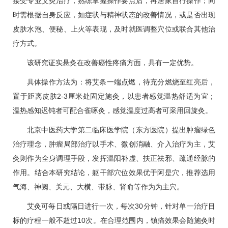
接受专业艾灸治疗，熟练掌握操作要点后，再居家自行操作；同
时需根据自身反应，如症状与精神状态的改善情况，或是否出现
皮肤水泡、
便秘
、上火等表现，及时就医调整穴位或联合其他治
疗方式。
该研究证实悬灸在改善癌性疼痛方面，具有一定优势。
具体操作方法为：将艾条一端点燃，待充分燃烧至红亮后，
置于距离皮肤2-3厘米处固定施灸，以患者感觉温热舒适为宜；
温热感知迟钝者可配合雀啄灸，感觉温度过高者可采用回旋灸。
北京中医药大学第二临床医学院（东方医院）提出肿瘤绿色
治疗理念，肿瘤局部治疗以手术、微创消融、介入治疗为主，艾
灸则作为全身调理手段，发挥温阳补虚、扶正祛邪、疏通经脉的
作用。结合本研究结论，躯干部穴位效果优于阿是穴，推荐选用
气海、神阙、关元、大横、带脉、肾俞等作为为主穴。
艾灸可每日或隔日进行一次，每次30分钟，针对单一治疗目
标的疗程一般不超过10次。在合理范围内，镇痛效果会随施灸时