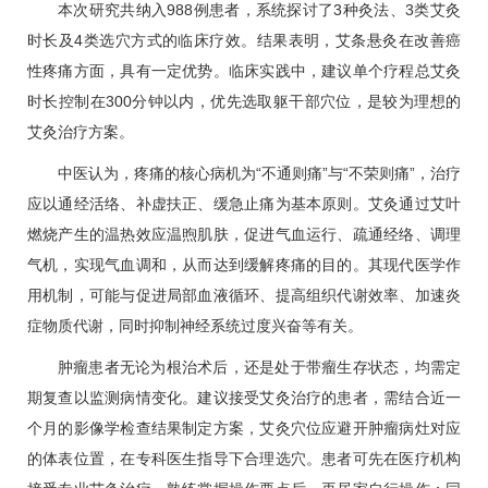
本次研究共纳入988例患者，系统探讨了3种灸法、3类艾灸
时长及4类选穴方式的临床疗效。结果表明，艾条悬灸在改善癌
性疼痛方面，具有一定优势。临床实践中，建议单个疗程总艾灸
时长控制在300分钟以内，优先选取躯干部穴位，是较为理想的
艾灸治疗方案。
中医认为，疼痛的核心病机为“不通则痛”与“不荣则痛”，治疗
应以通经活络、补虚扶正、缓急止痛为基本原则。艾灸通过艾叶
燃烧产生的温热效应温煦肌肤，促进气血运行、疏通经络、调理
气机，实现气血调和，从而达到缓解疼痛的目的。其现代医学作
用机制，可能与促进局部血液循环、提高组织代谢效率、加速炎
症物质代谢，同时抑制神经系统过度兴奋等有关。
肿瘤患者无论为根治术后，还是处于带瘤生存状态，均需定
期复查以监测病情变化。建议接受艾灸治疗的患者，需结合近一
个月的影像学检查结果制定方案，艾灸穴位应避开肿瘤病灶对应
的体表位置，在专科医生指导下合理选穴。患者可先在医疗机构