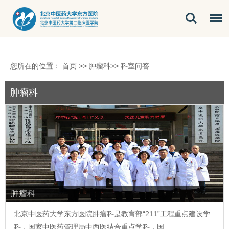
您所在的位置：
首页
>>
肿瘤科
>>
科室问答
肿瘤科
肿瘤科
北京中医药大学东方医院
肿瘤科
是教育部“211”工程重点建设学
科，国家中医药管理局中西医结合重点学科，国…