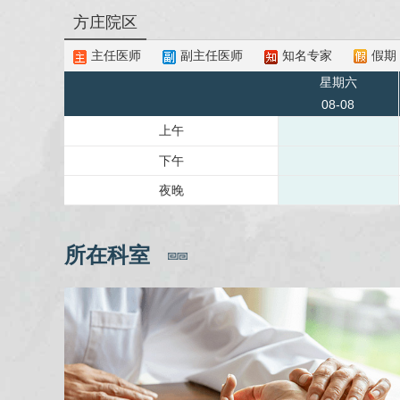
方庄院区
主任医师
副主任医师
知名专家
假期
星期六
08-08
上午
下午
夜晚
所在科室