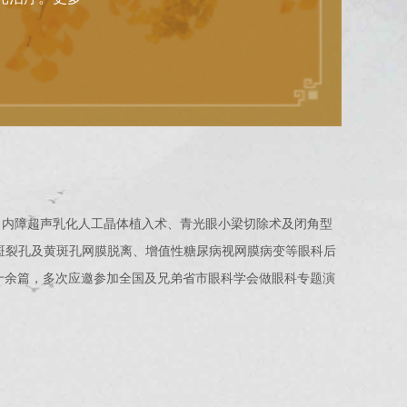
白内障超声乳化人工晶体植入术、青光眼小梁切除术及闭角型
斑裂孔及黄斑孔网膜脱离、增值性糖尿病视网膜病变等眼科后
章二十余篇，多次应邀参加全国及兄弟省市眼科学会做眼科专题演