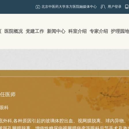
北京中医药大学东方医院融媒体中心
用户登录
页
医院概况
党建工作
新闻中心
科室介绍
专家介绍
护理园
任医师
眼科
底外科,各种原因引起的玻璃体腔出血、视网膜脱离、球内异物
黄斑孔网膜脱离、增值性糖尿病视网膜病变等眼科后节手术及激