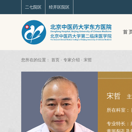
二七院区
经开区院区
首 
您所在的位置：
首页
·
专家介绍
·
宋哲
宋哲
主
所在科室：
专业特长：
黄斑裂孔及