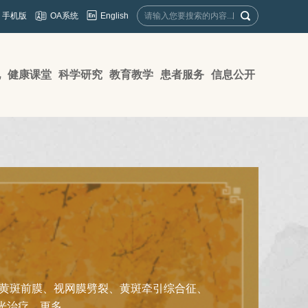
English
手机版
OA系统
地
健康课堂
科学研究
教育教学
患者服务
信息公开
、黄斑前膜、视网膜劈裂、黄斑牵引综合征、
光治疗。
更多