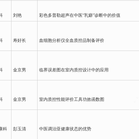
科
刘艳
彩色多普勒超声在中医“乳癖”诊断中的价值
科
寿好长
血细胞分析仪全血质控品制备评价
科
金京男
临界误差图在室内质控设计中的应用
科
金京男
室内质控性能评价工具功效函数图
康科
彭玉清
中医调治亚健康状态的优势