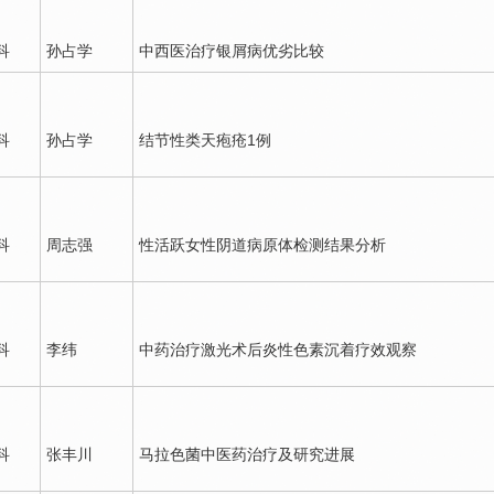
科
孙占学
中西医治疗银屑病优劣比较
科
孙占学
结节性类天疱疮1例
科
周志强
性活跃女性阴道病原体检测结果分析
科
李纬
中药治疗激光术后炎性色素沉着疗效观察
科
张丰川
马拉色菌中医药治疗及研究进展