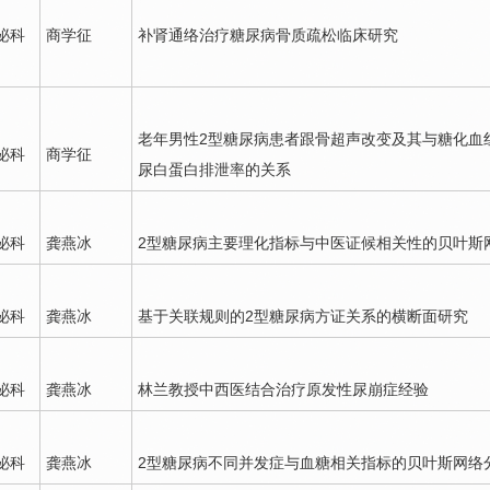
泌科
商学征
补肾通络治疗
糖尿病
骨质疏松临床研究
老年男性2型
糖尿病
患者跟骨超声改变及其与糖化血
泌科
商学征
尿白蛋白排泄率的关系
泌科
龚燕冰
2型
糖尿病
主要理化指标与中医证候相关性的贝叶斯
泌科
龚燕冰
基于关联规则的2型
糖尿病
方证关系的横断面研究
泌科
龚燕冰
林兰教授中西医结合治疗原发性尿崩症经验
泌科
龚燕冰
2型
糖尿病
不同并发症与血糖相关指标的贝叶斯网络