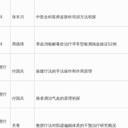
科
张丰川
中医全科医师皮肤科培训方法初探
科
周德瑛
养血消银解毒饮治疗寻常型银屑病血燥证52例
理疗
付国兵
振腹疗法的手法操作和作用原理
理疗
付国兵
推拿调治气血的原理初探
理疗
关青
敷脐疗法对阳虚偏颇体质的干预治疗研究概况