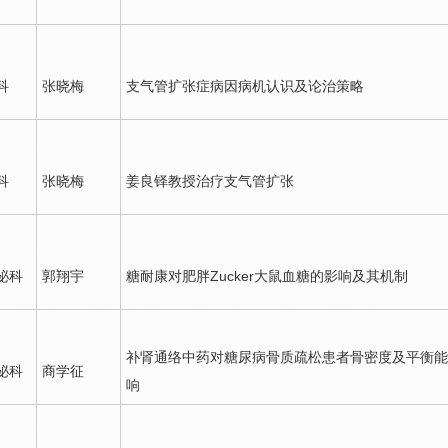
科
张晓梅
支气管扩张症病因病机认识及论治策略
科
张晓梅
姜良铎
教授治疗支气管扩张
泌科
郭翔宇
糖耐康对肥胖Zucker大鼠血糖的影响及其机制
补肾通络中药对
糖尿病
骨质疏松患者骨密度及平衡能
泌科
商学征
响