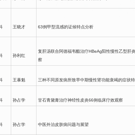
科
王晓才
63例甲型流感的证候特点分析
复肝汤联合阿德福韦酯治疗HBeAg阳性慢性乙型肝
科
孙利红
察
科
王暴魁
三种不同原发病所致早中期慢性肾功能衰竭的症状特
科
孙占学
甘石青黛膏治疗神经性皮炎66例临床疗效观察
科
孙占学
中医外治皮肤病问题与展望