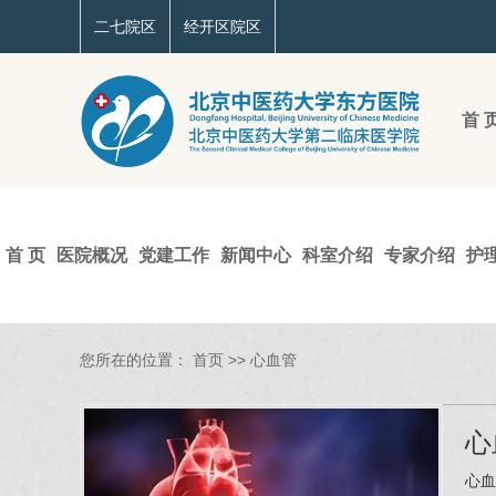
二七院区
经开区院区
首 
首 页
医院概况
党建工作
新闻中心
科室介绍
专家介绍
护
您所在的位置：
首页
>>
心血管
心
心血