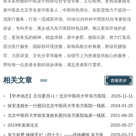
有丰富经验的中医及中西医结合专业专家、主任医师。更有国家级名
老中医及北京市名老中医多人，中医特色突出。名医堂致力于提供一
流医疗服务，打造一流就医环境。50余位内外科中西医结合专家轮流
坐诊，专科齐全，逐步成为东方医院特色品牌。将以更加开放的姿
态，更加务实的精神，精益求精，衷中参西，推陈出新，努力打造高
层次医疗服务。国际部环境优雅，装饰风格古朴典雅，附设药膳指
导、大医讲道、文化分享等服务，在细节上为患者提供贴心的服务，
带给每一位患者全新的就诊体验，满足患者医疗需求。
相关文章
【学术动态】主任委员+1！北京中医药大学东方医院李军祥当选为中国中医药研究促进会董建华院士学术传承创新分…
2025-11-11
徐安龙校长一行慰问北京中医药大学东方医院一线医护人员
2024-01-25
北京中医药大学徐安龙校长慰问东方医院临床一线医务人员
2021-08-20
2019年发表论文
2020-05-27
东方有爱 驰援手记（四十九）——战地播报 东方医者 执甲逆行 鏖战疫情
2020-03-23