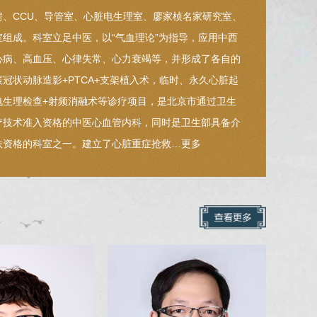
房、CCU、导管室、心脏电生理室、廖家桢名家研究室、
室组成。科室立足中医，以“气血理论”为指导，应用中西
心病、高血压、心律失常、心力衰竭等，并形成了各自的
冠状动脉造影+PTCA+支架植入术，临时、永久心脏起
电生理检查+射频消融术等诊疗项目，是北京市通过卫生
疗技术准入资格的中医心血管内科，同时是卫生部具备介
扶资格的科室之一。建立了心脏重症抢救…
更多