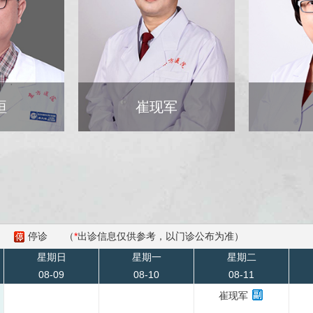
军
周鹍
停诊
（
*
出诊信息仅供参考，以门诊公布为准）
星期日
星期一
星期二
08-09
08-10
08-11
崔现军