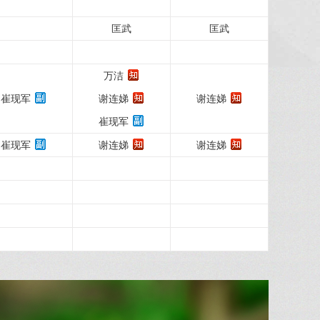
匡武
匡武
万洁
崔现军
谢连娣
谢连娣
崔现军
崔现军
谢连娣
谢连娣