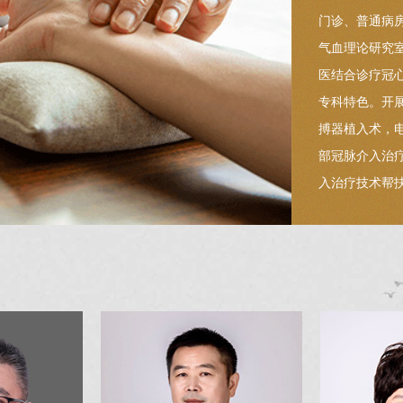
门诊、普通病
气血理论研究
医结合诊疗冠
专科特色。开展
搏器植入术，
部冠脉介入治
入治疗技术帮