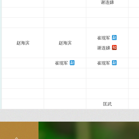
谢连娣
崔现军
赵海滨
赵海滨
谢连娣
崔现军
崔现军
匡武