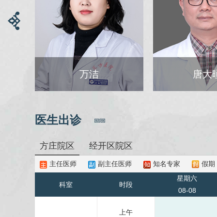
唐大晅
崔现
医生出诊
方庄院区
经开区院区
主任医师
副主任医师
知名专家
假期
星期六
科室
时段
08-08
上午