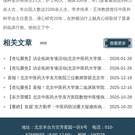
现科室共有医生21人，护士40人，病床100张，年门诊量最高达到6万
余人次，年出院人数达2200余人次。学术传承：王沛教授曾任中医外
科学会主任委员，潜心研究20年，在肿瘤治疗上颇具心得取得了显著
的临床疗效。他创立了中…
相关文章
【杏坛聚焦】访企拓岗专项活动|北京中医药大学第二临床医学院（东方医院）教育处赴秦皇岛开展教育交流与就业…
2026-01-26
【杏坛聚焦】访企拓岗专项活动|北京中医药大学第二临床医学院（东方医院）教育处赴秦皇岛开展教育交流与就业…
2026-01-26
喜报！北京中医药大学东方医院三位教师荣获北京市高等教育学会2025年度课题立项
2025-12-18
【杏坛聚焦】喜报！北京中医药大学第二临床医学院（东方医院）三位教师荣获北京市高等教育学会2025年度课题立…
2025-12-16
【东方荣耀】北京中医药大学东方医院数智中医慢病防治北京市重点实验室荣获“数据要素X”大赛北京分赛一等奖
2025-10-28
【重磅】首届“东方勤早：中医药防治重大疑难疾病证据创研”学术年会在河北省秦皇岛举行
2025-10-20
地址：北京丰台方庄芳星园一区6号 电话：010-
67689655（8:00-17:00） 邮编：100078