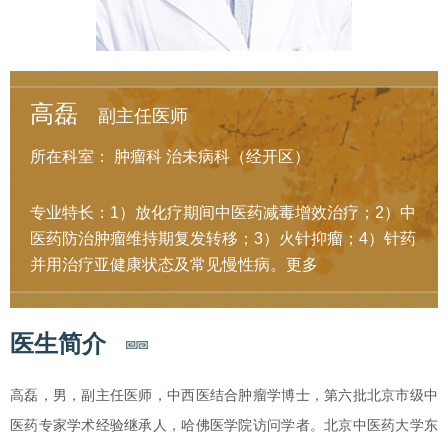
高磊
副主任医师
所在科室：
肿瘤科
治未病科（经开区）
专业特长：1）放化疗期间中医药减毒增效治疗；2）中
医药防治肿瘤维持期复发转移；3）火针抑瘤；4）针药
并用治疗亚健康状态及常见慢性病。
更多
医生简介
高磊，男，副主任医师，中西医结合肿瘤学博士，第六批北京市级中
医药专家学术经验继承人，哈佛医学院访问学者。北京中医药大学东