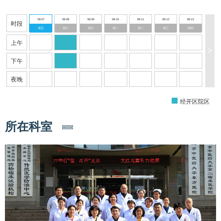
08-07
08-08
08-09
08-10
08-11
08-12
08-13
时段
周五
周六
周日
周一
周二
周三
周四
上午
>
下午
夜晚
经开区院区
所在科室