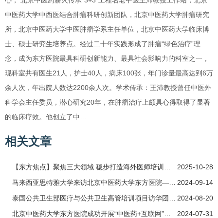
中医药大学中西医结合肿瘤科研创新团队，北京中医药大学肿瘤研究
所，北京中医药大学中医肿瘤学系主任单位，北京中医药大学临床博
士、硕士研究生培养点。经过二十年实践形成了肿瘤“绿色治疗”理
念，成为东方医院最具科研创新能力、最具社会影响力的科室之一，
现科室共有医生21人，护士40人，病床100张，年门诊量最高达到6万
余人次，年出院人数达2200余人次。学术传承：王沛教授曾任中医外
科学会主任委员，潜心研究20年，在肿瘤治疗上颇具心得取得了显著
的临床疗效。他创立了中…
相关文章
【东方焦点】聚焦三大领域 稳步打造海外医师培训基地：伊朗中医研修班圆满结束
2025-10-28
马来西亚思特雅大学来访北京中医药大学东方医院——共促医学教育合作的新篇章
2024-09-14
泰国公共卫生部医疗与公共卫生高管培训项目访华团访问北京中医药大学东方医院
2024-08-20
北京中医药大学东方医院成功开展“中医药+互联网”模式下的基层促健康实践研究活动
2024-07-31