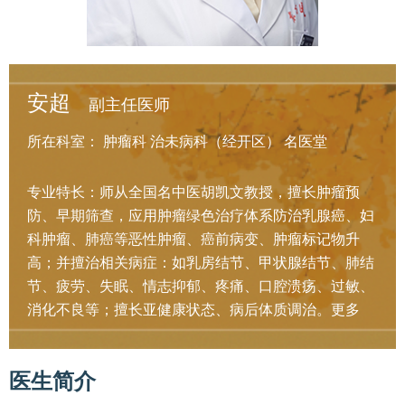
安超
副主任医师
所在科室：
肿瘤科
治未病科（经开区）
名医堂
专业特长：师从全国名中医胡凯文教授，擅长肿瘤预
防、早期筛查，应用肿瘤绿色治疗体系防治乳腺癌、妇
科肿瘤、肺癌等恶性肿瘤、癌前病变、肿瘤标记物升
高；并擅治相关病症：如乳房结节、甲状腺结节、肺结
节、疲劳、失眠、情志抑郁、疼痛、口腔溃疡、过敏、
消化不良等；擅长亚健康状态、病后体质调治。
更多
医生简介