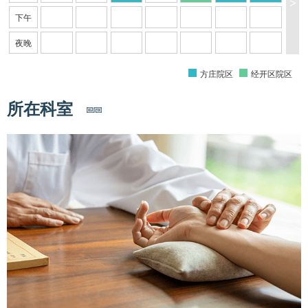
>
下午
夜晚
方庄院区
经开区院区
所在科室