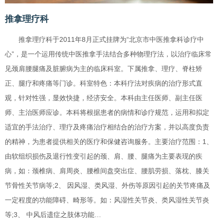
推拿理疗科
推拿理疗科于2011年8月正式挂牌为“北京市中医推拿科诊疗中
心”，是一个运用传统中医推拿手法结合多种物理疗法，以治疗临床常
见颈肩腰腿痛及脏腑病为主的临床科室。下属推拿、理疗、脊柱矫
正、腿疗和疼痛等门诊。科室特色：本科疗法对疾病的治疗形式直
观，针对性强，显效快捷，经济安全。本科由主任医师、副主任医
师、主治医师应诊。本科将根据患者的病情和诊疗规范，运用和拟定
适宜的手法治疗、理疗及疼痛治疗相结合的治疗方案，并以高度负责
的精神，为患者提供相关的医疗和保健咨询服务。主要治疗范围：1、
由软组织损伤及退行性变引起的颈、肩、腰、腿痛为主要表现的疾
病，如：颈椎病、肩周炎、腰椎间盘突出症、腰肌劳损、落枕、膝关
节骨性关节病等;2、 因风湿、类风湿、外伤等原因引起的关节疼痛及
一定程度的功能障碍、畸形等。如：风湿性关节炎、类风湿性关节炎
等;3、 中风后遗症之肢体功能…