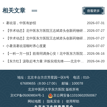
相关文章
暑祛湿，中医有妙招
2026-07-31
【学术动态】北中医东方医院王志斌牵头创新药物研发国家科技重大专项课题三部分
2026-07-27
【学术动态】北中医东方医院王志斌牵头创新药物研发国家科技重大专项课题三部分
2026-07-27
小暑清暑祛湿顺时养心度夏
2026-07-07
【一科一方一技】筋骨同调身心安！北中医东方医院推拿理疗科破解筋骨脏腑顽疾
2026-06-16
【东方红】汲取赶考力量 淬炼实绩先锋——北京中医药大学第二临床医学院（东方医院）“实绩先锋”双骨干专题培…
2026-04-20
地址：北京丰台方庄芳星园一区6号 电话：010-
67689655（8:00-17:00） 邮编：100078
北京中医药大学东方医院 版权所有
京ICP备05069804号-1
京公网安备11010602050067
网站地图
|
隐私安全
|
使用帮助