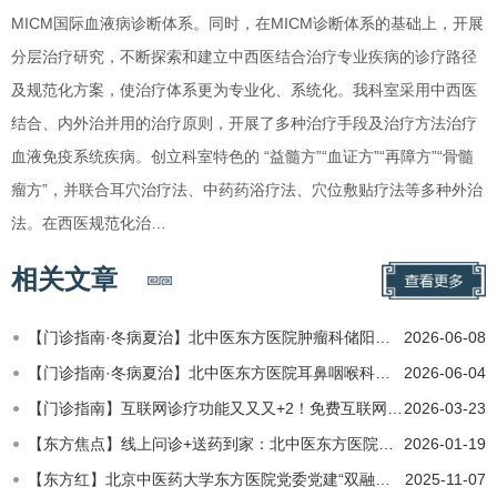
MICM国际血液病诊断体系。同时，在MICM诊断体系的基础上，开展
分层治疗研究，不断探索和建立中西医结合治疗专业疾病的诊疗路径
及规范化方案，使治疗体系更为专业化、系统化。我科室采用中西医
结合、内外治并用的治疗原则，开展了多种治疗手段及治疗方法治疗
血液免疫系统疾病。创立科室特色的 “益髓方”“血证方”“再障方”“骨髓
瘤方”，并联合耳穴治疗法、中药药浴疗法、穴位敷贴疗法等多种外治
法。在西医规范化治…
相关文章
【门诊指南·冬病夏治】北中医东方医院肿瘤科储阳祛寒湿疗法，护航肿瘤患者康复
2026-06-08
【门诊指南·冬病夏治】北中医东方医院耳鼻咽喉科三伏顺势养肺卫，外治固护呼吸道
2026-06-04
【门诊指南】互联网诊疗功能又又又+2！免费互联网医院咨询中心！线上开具检验单！
2026-03-23
【东方焦点】线上问诊+送药到家：北中医东方医院互联网医院解锁就医新体验
2026-01-19
【东方红】北京中医药大学东方医院党委党建“双融双促”行动 共绘发展新蓝图——第九期医疗管理提升专项推进会
2025-11-07