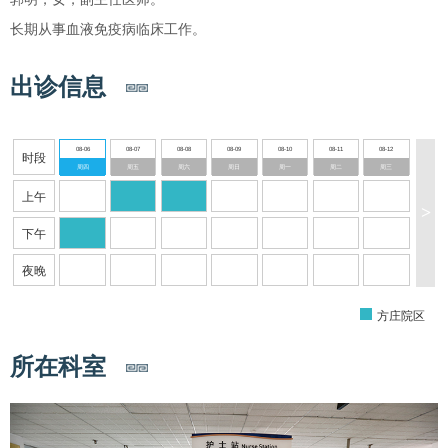
长期从事血液免疫病临床工作。
出诊信息
08-06
08-07
08-08
08-09
08-10
08-11
08-12
时段
周四
周五
周六
周日
周一
周二
周三
上午
>
下午
夜晚
方庄院区
所在科室