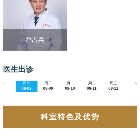
乔占兵
医生出诊
<
>
周六
周日
周一
周二
周三
周四
08-08
08-09
08-10
08-11
08-12
08-1
科室特色及优势