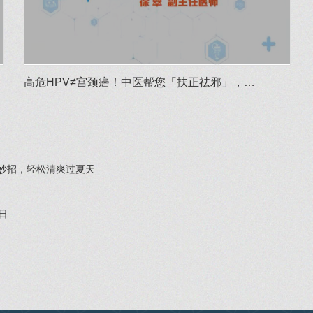
高危HPV≠宫颈癌！中医帮您「扶正祛邪」，…
小妙招，轻松清爽过夏天
日