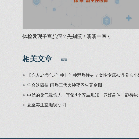
体检发现子宫肌瘤？先别慌！听听中医专…
相关文章
​【东方24节气·芒种】芒种湿热缠身？女性专属祛湿养宫
学会这四招 闷热三伏天秒变养生黄金期
中伏的暑气最伤人！牢记4个养生规矩，养好身体，静待秋
夏至养生宜顺调阴阳