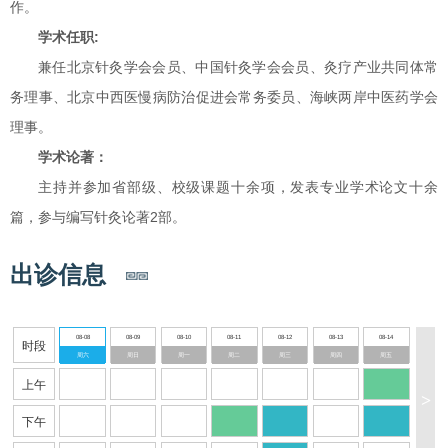
作。
学术任职:
兼任北京针灸学会会员、中国针灸学会会员、灸疗产业共同体常
务理事、北京中西医慢病防治促进会常务委员、海峡两岸中医药学会
理事。
学术论著：
主持并参加省部级、校级课题十余项，发表专业学术论文十余
篇，参与编写针灸论著2部。
出诊信息
08-08
08-09
08-10
08-11
08-12
08-13
08-14
时段
周六
周日
周一
周二
周三
周四
周五
上午
>
下午