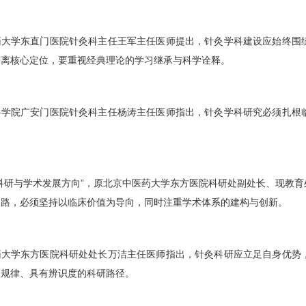
科学院
眼科
医院神经
眼科
与
针灸科
主任王影主任医师强调，针灸学科在发
，实现特色保持与科室融合的有机统一。
室与学科发展定位”讨论环节，中国中医科学院望京医院
针灸科
主任袁盈主
、人才与合作资源，形成合力，支撑学科的长期发展。
药大学东直门医院
针灸科
主任王军主任医师提出，针灸学科建设应始终围
偏离核心定位，要重视经典理论的学习继承与科学诠释。
科学院广安门医院
针灸科
主任杨涛主任医师指出，针灸学科研究必须扎根
。