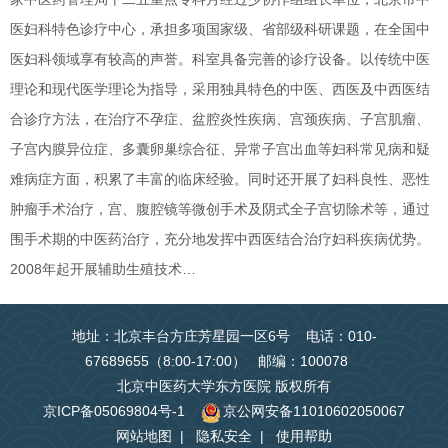
医妇科特色诊疗中心，承担多项国家级、省部级科研课题，在全国中
医妇科领域享有较高的声誉。科室具备完善的诊疗设备。以传统中医
理论和现代医学理论为指导，采用独具特色的中医、西医及中西医结
合诊疗方法，在治疗不孕症、盆腔炎性疾病、宫颈疾病、子宫肌瘤、
子宫内膜异位症、多囊卵巢综合征、异常子宫出血等妇科常见病和疑
难病症方面，积累了丰富的临床经验。同时还开展了妇科良性、恶性
肿瘤手术治疗，宫、腹腔镜等微创手术及阴式全子宫切除术等，通过
围手术期的中医药治疗，充分地发挥中西医结合治疗妇科疾病优势。
2008年起开展辅助生殖技术…
地址：北京丰台方庄芳星园一区6号 电话：010-
67689655（8:00-17:00） 邮编：100078
北京中医药大学东方医院 版权所有
京ICP备05069804号-1
京公网安备11010602050067
网站地图
|
隐私安全
|
使用帮助