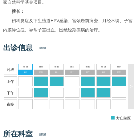
家自然科学基金项目。
擅长：
妇科炎症及下生殖道HPV感染、宫颈癌前病变、月经不调、子宫
内膜异位症、异常子宫出血、围绝经期疾病的治疗。
出诊信息
08-08
08-09
08-10
08-11
08-12
08-13
08-14
时段
周六
周日
周一
周二
周三
周四
周五
上午
>
下午
夜晚
方庄院区
所在科室