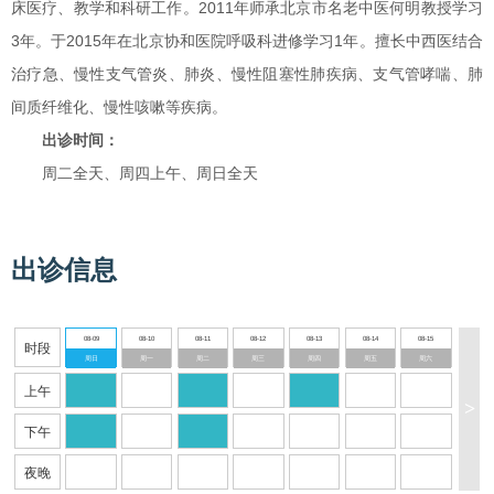
床医疗、教学和科研工作。2011年师承北京市名老中医何明教授学习
3年。于2015年在北京协和医院呼吸科进修学习1年。擅长中西医结合
治疗急、慢性支气管炎、肺炎、慢性阻塞性肺疾病、支气管哮喘、肺
间质纤维化、慢性咳嗽等疾病。
出诊时间
：
周二全天、周四上午、周日全天
出诊信息
08-09
08-10
08-11
08-12
08-13
08-14
08-15
时段
周日
周一
周二
周三
周四
周五
周六
上午
>
下午
夜晚