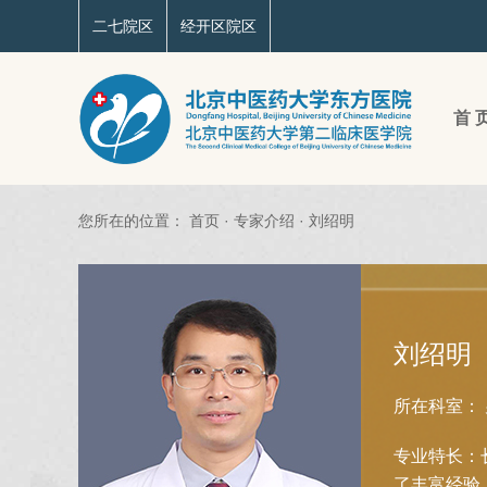
二七院区
经开区院区
首 
您所在的位置：
首页
·
专家介绍
·
刘绍明
刘绍明
所在科室：
专业特长：
了丰富经验