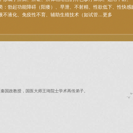
类：勃起功能障碍（阳痿）、早泄、不射精、性欲低下、性快感缺
液不液化、免疫性不育、辅助生殖技术（如试管…
更多
医秦国政教授，国医大师王琦院士学术再传弟子。