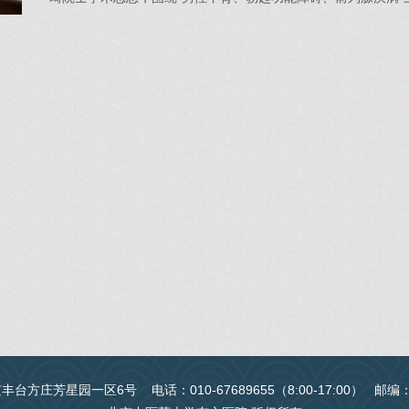
台方庄芳星园一区6号 电话：010-67689655（8:00-17:00） 邮编