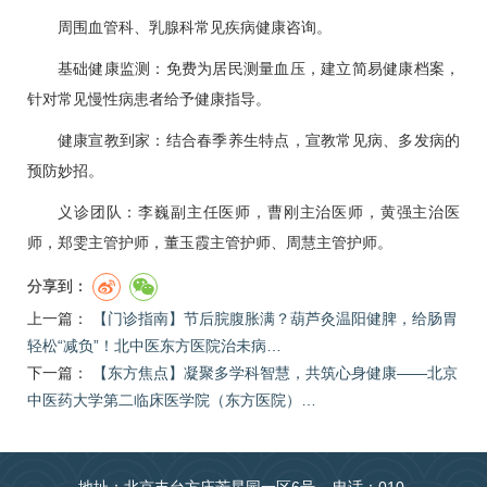
周围血管
科、
乳腺科
常见疾病健康咨询。
基础健康监测：免费为居民测量血压，建立简易健康档案，
针对常见
慢性病
患者给予健康指导。
健康宣教到家：结合春季养生特点，宣教常见病、多发病的
预防妙招。
义诊团队：
李巍
副主任医师，
曹刚
主治医师，黄强主治医
师，郑雯主管护师，董玉霞主管护师、周慧主管护师。
分享到：
上一篇：
【门诊指南】节后脘腹胀满？葫芦灸温阳健脾，给肠胃
轻松“减负”！北中医东方医院治未病…
下一篇：
【东方焦点】凝聚多学科智慧，共筑心身健康——北京
中医药大学第二临床医学院（东方医院）…