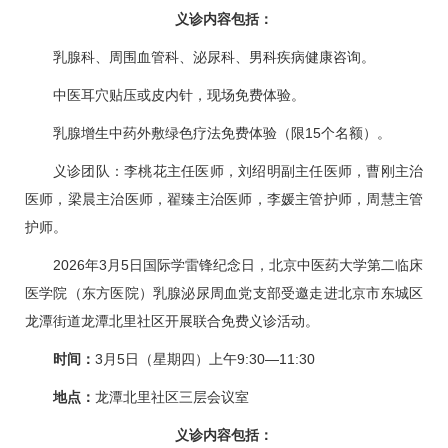
义诊内容包括：
乳腺科
、
周围血管
科、泌尿科、
男科
疾病健康咨询。
中医耳穴贴压或皮内针，现场免费体验。
乳腺增生中药外敷绿色疗法免费体验（限15个名额）。
义诊团队：
李桃花
主任医师，
刘绍明
副主任医师，
曹刚
主治
医师，
梁晨
主治医师，
翟臻
主治医师，李媛主管护师，周慧主管
护师。
2026年3月5日国际学雷锋纪念日，北京中医药大学第二临床
医学院（东方医院）乳腺泌尿周血党支部受邀走进北京市东城区
龙潭街道龙潭北里社区开展联合免费义诊活动。
时间：
3月5日（星期四）上午9:30—11:30
地点：
龙潭北里社区三层会议室
义诊内容包括：