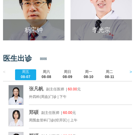
杨宝钟
李光宗
医生出诊
<
>
周五
周六
周日
周一
周二
周三
08-07
08-08
08-09
08-10
08-11
08-1
张凡帆
副主任医师 |
60.00
元
外四科(周血)门诊 |
下午
郑硕
副主任医师 |
60.00
元
周围血管科门诊(经开区) |
上午