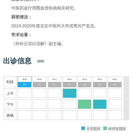
中医药诊疗周围血管疾病相关研究。
获奖情况：
2019-2020年度北京中医药大学优秀共产党员。
学术论著：
《外科正宗白话解》副主编。
出诊信息
08-09
08-10
08-11
08-12
08-13
08-14
08-15
时段
周日
周一
周二
周三
周四
周五
周六
上午
>
下午
夜晚
方庄院区
经开区院区