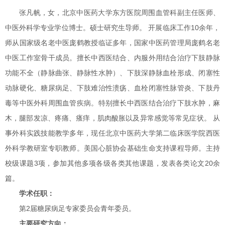
张凡帆，女，北京中医药大学东方医院周围血管科副主任医师、
中医外科学专业学位博士。硕士研究生导师。 开展临床工作10余年，
师从国家级名老中医庞鹤教授临证多年，国家中医药管理局庞鹤名老
中医工作室骨干成员。擅长中西医结合、内服外用结合治疗下肢静脉
功能不全（静脉曲张、静脉性水肿）、下肢深静脉血栓形成、闭塞性
动脉硬化、糖尿病足、下肢难治性溃疡、血栓闭塞性脉管炎、下肢丹
毒等中医外科周围血管疾病。特别擅长中西医结合治疗下肢水肿，麻
木，腿部发凉、疼痛、瘙痒，肌肉酸胀以及异常感觉等常见症状。 从
事外科实践技能教学多年，现任北京中医药大学第二临床医学院西医
外科学教研室专职教师。美国心脏协会基础生命支持课程导师。主持
校级课题3项，参加其他多项各级各类其他课题，发表各类论文20余
篇。
学术任职：
第2届糖尿病足专家委员会青年委员。
主要研究方向：