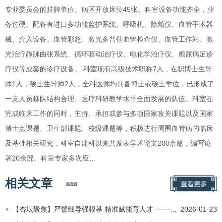
专业委员会的挂牌单位。病区开放床位45张。科室设备功能齐全，业
务过硬。配备有进口多功能监护系统、呼吸机、除颤仪、血管手术器
械、介入设备、血管彩超、激光多普勒血管检查仪、血管工作站、激
光治疗静脉曲张系统、循环驱动治疗仪、电化学治疗仪、糖尿病足诊
疗仪等成套的诊疗设备。 科室现有高级技术职称7人，在职博士生导
师1人，硕士生导师2人，全科医师均具备博士或硕士学位，已形成了
一支人员梯队结构合理、医疗科研教学水平全面发展的队伍。科室在
完成临床工作的同时，主持、承担或参与多项国家攻关课题以及国家
博士点课题、卫生部课题、校级课题等，积极进行周围血管病的临床
及基础相关研究，科室自建科以来共发表学术论文200余篇，编写论
著20余部。科室专家多次应…
相关文章
【杏坛聚焦】严督细导强根基 精准赋能育人才 ------北京中医药大学第二临床医学院（东方医院）中医医师规范化…
2026-01-23