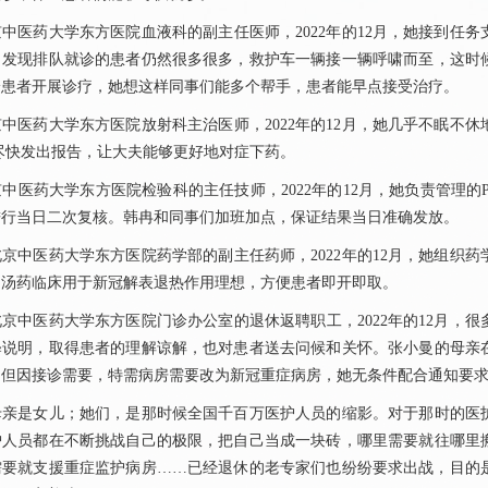
中医药大学东方医院血液科的副主任医师，2022年的12月，她接到任
，发现排队就诊的患者仍然很多很多，救护车一辆接一辆呼啸而至，这时
给患者开展诊疗，她想这样同事们能多个帮手，患者能早点接受治疗。
中医药大学东方医院
放射科
主治医师，2022年的12月，她几乎不眠
尽快发出报告，让大夫能够更好地对症下药。
中医药大学东方医院
检验科
的主任技师，2022年的12月，她负责管理
进行当日二次复核。韩冉和同事们加班加点，保证结果当日准确发放。
中医药大学东方医院
药学部
的副主任药师，2022年的12月，她组织
药
，汤药临床用于新冠解表退热作用理想，方便患者即开即取。
中医药大学东方医院门诊办公室的退休返聘职工，2022年的12月，很
释说明，取得患者的理解谅解，也对患者送去问候和关怀。张小曼的母亲
。但因接诊需要，特需病房需要改为新冠重症病房，她无条件配合通知要
是女儿；她们，是那时候全国千百万医护人员的缩影。对于那时的医护
护人员都在不断挑战自己的极限，把自己当成一块砖，哪里需要就往哪里
需要就支援重症监护病房……已经退休的老专家们也纷纷要求出战，目的