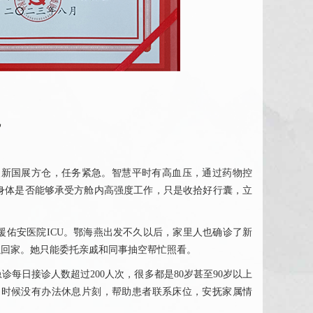
帆
援新国展方仓，任务紧急。智慧平时有
高血压
，通过药物控
身体是否能够承受方舱内高强度工作，只是收拾好行囊，立
援佑安医院
ICU
。鄂海燕出发不久以后，家里人也确诊了新
以回家。她只能委托亲戚和同事抽空帮忙照看。
急诊每日接诊人数超过200人次，很多都是80岁甚至90岁以上
的时候没有办法休息片刻，帮助患者联系床位，安抚家属情