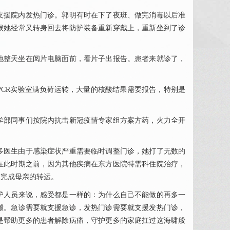
务支援院内发热门诊。
郭明
有时在下了夜班、做完消毒以后准
候她经常又转身回去将防护装备重新穿戴上，重新坐到了诊
不休地整天坐在阅片电脑面前，看片子出报告。患者来就诊了，
的PCR实验室满负荷运转，大量的核酸结果需要报告，特别是
学部
同事们按院内抗击新冠疫情专家组方案方药，火力全开
多医生由于感染症状严重需要临时调整门诊，她打了无数的
在此时期之前，因为其他疾病在东方医院特需科住院治疗，
求完成母亲的转运。
人员来说，感受都是一样的：为什么自己不能做的再多一
搬。急诊需要就支援急诊，发热门诊需要就支援发热门诊，
是帮助更多的患者解除病痛，守护更多的家庭扛过这海啸般