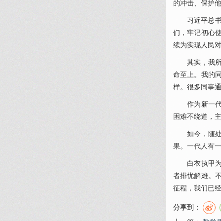
的冲击、保护
习近平总书记
们，牢记初心
续为实现人民对
其实，我所有
命至上。我的
样。很多同事
作为新一代的
困难不绕道，
如今，随处可
果。一代人有
白衣执甲为苍
者排忧解难。
征程，我们已
分享到：