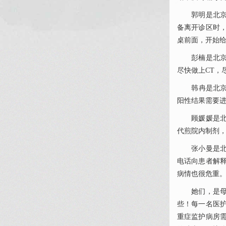
郭明
是北京
备离开诊区时
桌前面，开始
彭楠是北京
尽快做上CT，
韩冉是北京
阳性结果需要
顾媛媛是北京
代煎院内制剂
张小曼是北京
电话向患者解
病情也很危重
她们，是母亲
些！每一名医
重症监护病房