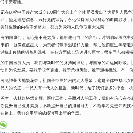
他们平安着陆。
在庆祝中国共产党成立100周年大会上向全体党员发出了为党和人民争取
使命，坚定理想信念，践行党的宗旨，永远保持同人民群众的血肉联系，
美好生活的向往不懈努力，努力为党和人民争取更大光荣!”
的同事们，无论是不是党员，都用他们自己的言行，时刻响应着党中央
同事们，就像点点星火，为患者们带来温暖和力量，帮助他们度过黑暗迎
通过抗击疫情的锻炼和洗礼，在各方面成长迅速进步巨大，很多同志都积
中国医务人员，我们与新时代的脉搏同律动，与国家的命运同呼吸。祖
主动作为求发展。要敢于攻坚克难、敢于承担风险、敢于迎接挑战。有一
见神州大地繁花锦，祖国长空曲如潮的动人景象，这是全体中华儿女围
一代人的长征，一代人有一代人的担当。新时代，给了我们更多的平台、
生，杏林灯塔熠光辉。医疗工作，是面对人的工作，我们有信心在今后
不断提升自己业务素质，不断提升自己的担当能力，不断学习先进知识技
经在路上，我们会用新的成绩谱写出新的华章。