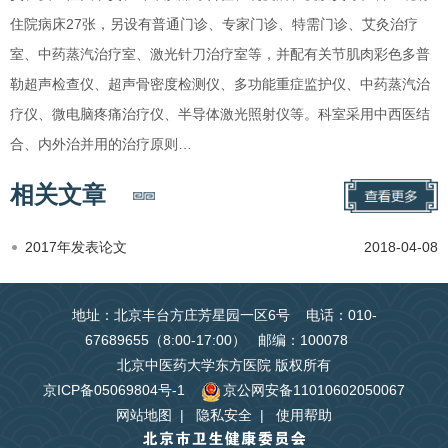
住院病床27张，另设有普通门诊、专家门诊、特需门诊、艾灸治疗
室、中药蒸汽治疗室、激光针刀治疗室等，并配有关节肌肉彩色多普
勒超声检查仪、超声骨密度检测仪、多功能重症监护仪、中药蒸汽治
疗仪、微电脑疼痛治疗仪、半导体激光照射仪等。科室采用中西医结
合、内外治并用的治疗原则…
相关文章
2017年发表论文
2018-04-08
地址：北京丰台方庄芳星园一区6号 电话：010-
67689655（8:00-17:00） 邮编：100078
北京中医药大学东方医院 版权所有
京ICP备05069804号-1
京公网安备11010602050067
网站地图
|
隐私安全
|
使用帮助