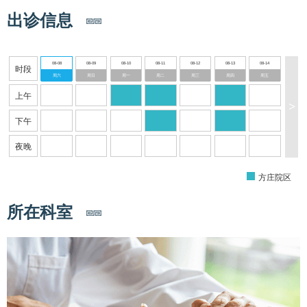
出诊信息
08-08
08-09
08-10
08-11
08-12
08-13
08-14
时段
周六
周日
周一
周二
周三
周四
周五
上午
>
下午
夜晚
方庄院区
所在科室