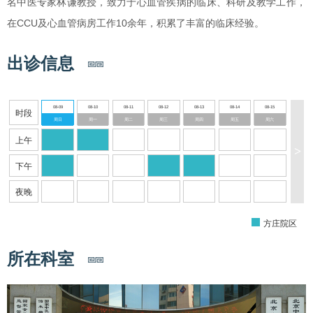
名中医专家林谦教授，致力于心血管疾病的临床、科研及教学工作，
在CCU及心血管病房工作10余年，积累了丰富的临床经验。
出诊信息
08-09
08-10
08-11
08-12
08-13
08-14
08-15
时段
周日
周一
周二
周三
周四
周五
周六
上午
>
下午
夜晚
方庄院区
所在科室