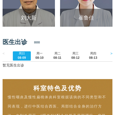
刘大新
崔鲁佳
医生出诊
<
>
周日
周一
周二
周三
周四
周五
08-09
08-10
08-11
08-12
08-13
08-1
暂无医生出诊
科室特色及优势
慢性咽炎及慢性扁桃体炎科室根据该病的不同类型和不
同表现，进行中医结合西医、局部结合全身的治疗方