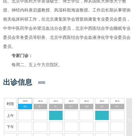
院、北京中医药大学攻读硕士、博士学位，师从国医大师张大宁教
授、神经内科唐启盛教授、风湿科殷海波教授。工作后长期从事肾病
相关临床科研工作，任北京康复医学会肾脏病康复专业委员会委员，
中华中医药学会补肾活血法分会委员，北京中西医结合学会睡眠专业
委员会常务委员等职务、北京中西医结合学会血液净化学专业委员会
委员。
专家门诊：
每周二、五上午方庄院区。
出诊信息
08-09
08-10
08-11
08-12
08-13
08-14
08-15
时段
周日
周一
周二
周三
周四
周五
周六
上午
>
下午