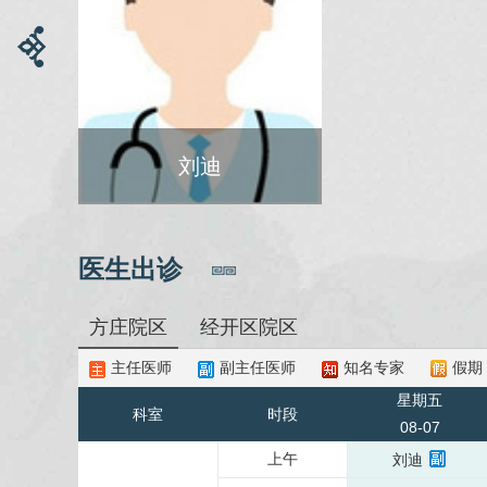
刘迪
医生出诊
方庄院区
经开区院区
主任医师
副主任医师
知名专家
假期
星期五
科室
时段
08-07
上午
刘迪