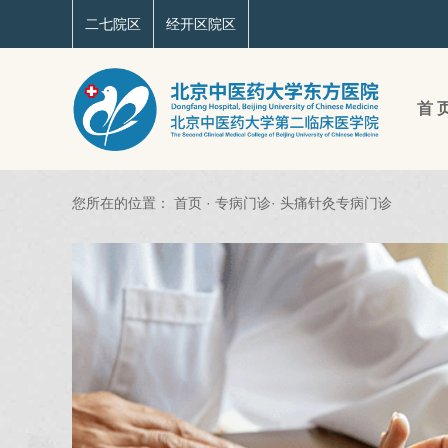
二七院区
经开区院区
首 
您所在的位置：
首页
·
专病门诊
·
头痛针灸专病门诊