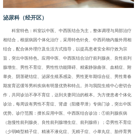
泌尿科（经开区）
科室特色：科室以中医、中西医结合为主，整体调理与局部治疗
相结合，根据病因个体化治疗，采用特色针灸、中西药物内服外用相
结合，配合体外理疗及生活方式指导，以提高患者安全和疗效为宗
旨，突出中医特色。应用中医、中西医结合治疗前列腺炎、良性前列
腺增生、男性不育症、男性性功能障碍、精索静脉曲张、血精症、附
睾炎、阴茎硬结症、泌尿生殖系感染、男性更年期综合征、男性青春
期发育迟缓等男科疾病有明显优势和特点。并与我院生殖中心密切合
作，共同诊治不孕不育症，达到夫妻同治的根本。为方便患者个体化
诊治，每周设有男性不育症、肾虚（阳痿早泄）专病门诊，突出中医
优势。诊疗范围：擅长应用中医、中西医结合诊治：①前列腺疾病
（急慢性前列腺炎、良性前列腺增生症、前列腺癌）；②男性不育症
（少弱畸型精子症、精液不液化症、无精子症、小睾丸症、胎停育男