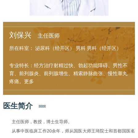
刘保兴
主任医师
所在科室：
泌尿科（经开区）
男科
男科（经开区）
专业特长：经方治疗射精过快、勃起功能障碍、男性不
育、前列腺炎、前列腺增生、精索静脉曲张、慢性睾丸
疼痛。
更多
医生简介
主任医师，教授，博士生导师。
从事中医临床工作20余年，师从国医大师王琦院士和首都国医名