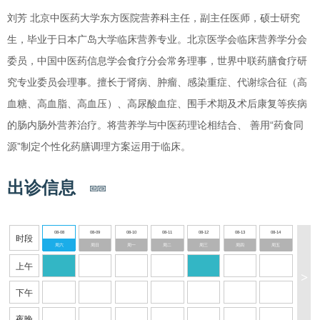
刘芳 北京中医药大学东方医院营养科主任，副主任医师，硕士研究
生，毕业于日本广岛大学临床营养专业。北京医学会临床营养学分会
委员，中国中医药信息学会食疗分会常务理事，世界中联药膳食疗研
究专业委员会理事。擅长于肾病、肿瘤、感染重症、代谢综合征（高
血糖、高血脂、高血压）、高尿酸血症、围手术期及术后康复等疾病
的肠内肠外营养治疗。将营养学与中医药理论相结合、 善用“药食同
源”制定个性化药膳调理方案运用于临床。
出诊信息
08-08
08-09
08-10
08-11
08-12
08-13
08-14
时段
周六
周日
周一
周二
周三
周四
周五
上午
>
下午
夜晚