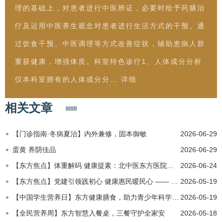
理的基础上，对患者进行中医辨证，必要时给予药膳治
疗及运用中医养生观念对患者进行生活方式的干预。通
过饮食干预、中医调理等方式改善症状，辅助患病人群
重获健康，增强体质。科室特色诊疗1、人体成分分析
仪本科室拥有的人体成分分…
详细
相关文章
【门诊指南·冬病夏治】内外兼修，固本御敏
2026-06-29
蛋黄 养阴佳品
2026-06-29
【东方焦点】体重解码 健康提素：北中医东方医院开展全民健康素养宣传月公益义诊
2026-06-24
【东方焦点】党建引领践初心 健康惠民暖民心 —— 北中医东方医院多学科联合义诊活动纪实
2026-05-19
​【中国学生营养日】东方健康膳食，助力青少年科学控重促成长
2026-05-19
​【全民营养周】东方智慧入餐桌，三餐守护全家安
2026-05-18