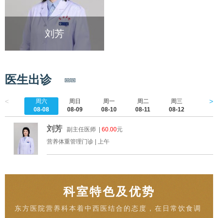
刘芳
医生出诊
<
>
周六
周日
周一
周二
周三
周四
08-08
08-09
08-10
08-11
08-12
08-1
刘芳
副主任医师 |
60.00
元
营养体重管理门诊 |
上午
科室特色及优势
东方医院营养科本着中西医结合的态度，在日常饮食调