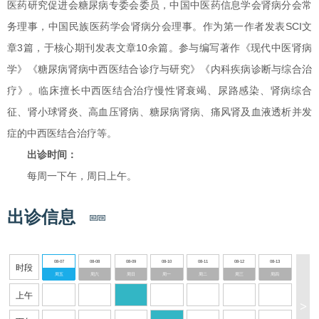
医药研究促进会糖尿病专委会委员，中国中医药信息学会肾病分会常
务理事，中国民族医药学会肾病分会理事。作为第一作者发表SCI文
章3篇，于核心期刊发表文章10余篇。参与编写著作《现代中医肾病
学》《糖尿病肾病中西医结合诊疗与研究》《内科疾病诊断与综合治
疗》。临床擅长中西医结合治疗慢性肾衰竭、尿路感染、肾病综合
征、肾小球肾炎、高血压肾病、糖尿病肾病、痛风肾及血液透析并发
症的中西医结合治疗等。
出诊时间：
每周一下午，周日上午。
出诊信息
08-07
08-08
08-09
08-10
08-11
08-12
08-13
时段
周五
周六
周日
周一
周二
周三
周四
上午
>