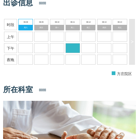
出诊信息
08-08
08-09
08-10
08-11
08-12
08-13
08-14
时段
周六
周日
周一
周二
周三
周四
周五
上午
>
下午
夜晚
方庄院区
所在科室