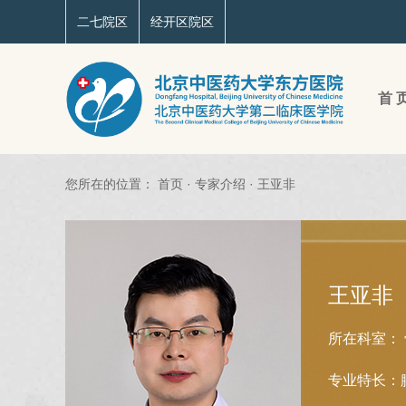
二七院区
经开区院区
首 
您所在的位置：
首页
·
专家介绍
·
王亚非
王亚非
所在科室：
专业特长：