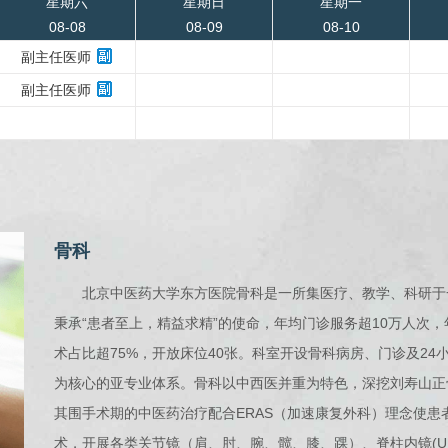
星期六
星期日
星期一
08-08
08-09
08-10
副主任医师
副主任医师
骨科
北京中医药大学东方医院骨科是一所集医疗、教学、科研于
秉承“患者至上，精益求精”的使命，年均门诊服务超10万人次，年
术占比超75%，开放床位40张。科室开设骨科病房、门诊及2
为核心的亚专业体系。骨科以中西医并重为特色，深挖刘寿山正
其围手术期的中医药治疗配合ERAS（加速康复外科）理念使
术，开展各类关节镜（肩、肘、腕、髋、膝、踝）、脊柱内镜(UBE