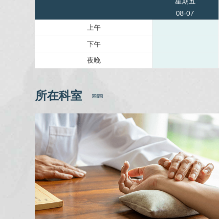
星期五
08-07
上午
下午
夜晚
所在科室