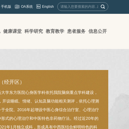
English
手机版
OA系统
地
健康课堂
科学研究
教育教学
患者服务
信息公开
（经开区）
药大学东方医院心身医学科依托我院脑病重点学科建设，
年，开设睡眠、情绪、认知及脑功能相关测评，依托心理测
于全院。2016年起增设中医心身综合治疗室、心理治疗
种形式的心理治疗和中医特色非药物疗法。经过近20年的
021年1月独立成科，形成具有中西医结合鲜明特色的科