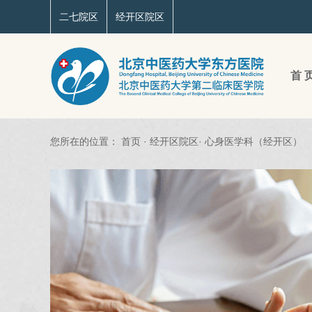
二七院区
经开区院区
首 
您所在的位置：
首页
·
经开区院区
·
心身医学科（经开区）