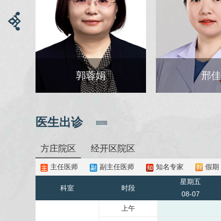
郭蓉娟
邢佳
医生出诊
方庄院区
经开区院区
主任医师
副主任医师
知名专家
假期
星期五
科室
时段
08-07
上午