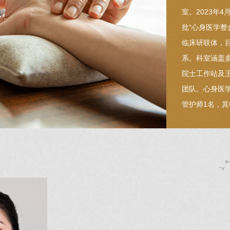
室。2023年
批“心身医学
临床研联体，
系。科室涵盖
院士工作站及
团队。心身医
管护师1名，其