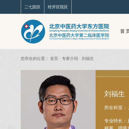
二七院区
经开区院区
首 
您所在的位置：
首页
·
专家介绍
·
刘福生
刘福生
所在科室：
专业特长：
梗塞、呼吸