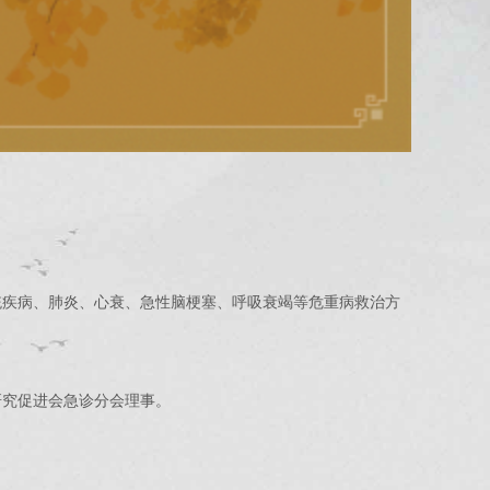
疾病、肺炎、心衰、急性脑梗塞、呼吸衰竭等危重病救治方
究促进会急诊分会理事。