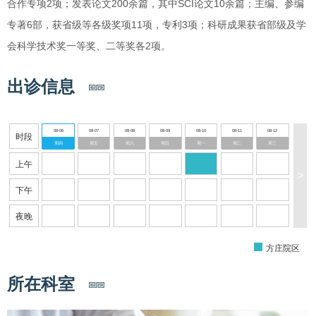
合作专项2项；发表论文200余篇，其中SCI论文10余篇；主编、参编
专著6部，获省级等各级奖项11项，专利3项；科研成果获省部级及学
会科学技术奖一等奖、二等奖各2项。
出诊信息
08-06
08-07
08-08
08-09
08-10
08-11
08-12
时段
周四
周五
周六
周日
周一
周二
周三
上午
>
下午
夜晚
方庄院区
所在科室