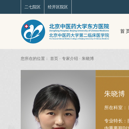
二七院区
经开区院区
首 
您所在的位置：
首页
·
专家介绍
·
朱晓博
朱晓博
所在科室：
专业特长：
内重要期刊