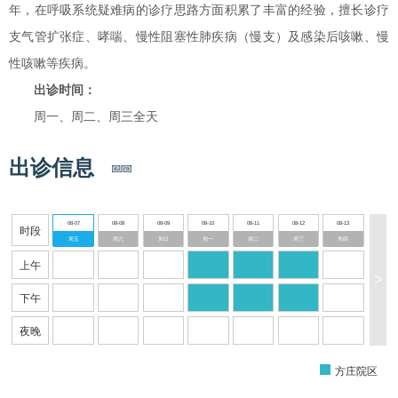
年，在呼吸系统疑难病的诊疗思路方面积累了丰富的经验，擅长诊疗
支气管扩张症、哮喘、慢性阻塞性肺疾病（慢支）及感染后咳嗽、慢
性咳嗽等疾病。
出诊时间：
周一、周二、周三全天
出诊信息
08-07
08-08
08-09
08-10
08-11
08-12
08-13
时段
周五
周六
周日
周一
周二
周三
周四
上午
>
下午
夜晚
方庄院区