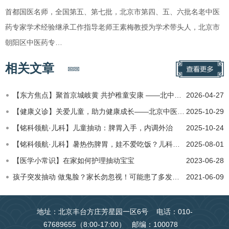
首都国医名师，全国第五、第七批，北京市第四、五、六批名老中医
药专家学术经验继承工作指导老师王素梅教授为学术带头人，北京市
朝阳区中医药专…
相关文章
【东方焦点】聚首京城岐黄 共护稚童安康 ——北中医东方医院牵头启动北京市中医儿科优势专科联盟
2026-04-27
【健康义诊】关爱儿童，助力健康成长——北京中医药大学东方医院儿科“抽动障碍关爱日”主题义诊
2025-10-29
​【铭科领航·儿科】儿童抽动：脾胃入手，内调外治
2025-10-24
【铭科领航·儿科】暑热伤脾胃，娃不爱吃饭？儿科医生教你5招拯救“饭渣”宝宝
2025-08-01
【医学小常识】在家如何护理抽动宝宝
2023-06-28
孩子突发抽动 做鬼脸？家长勿忽视！可能患了多发性抽动症
2021-06-09
地址：北京丰台方庄芳星园一区6号 电话：010-
67689655（8:00-17:00） 邮编：100078