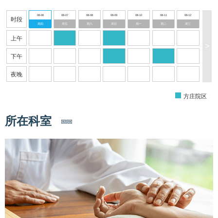
08-06
08-07
08-08
08-09
08-10
08-11
08-12
时段
周四
周五
周六
周日
周一
周二
周三
上午
>
下午
夜晚
方庄院区
所在科室