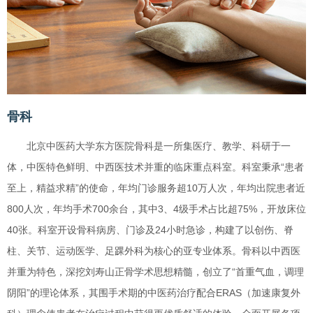
骨科
北京中医药大学东方医院骨科是一所集医疗、教学、科研于一
体，中医特色鲜明、中西医技术并重的临床重点科室。科室秉承“患者
至上，精益求精”的使命，年均门诊服务超10万人次，年均出院患者近
800人次，年均手术700余台，其中3、4级手术占比超75%，开放床位
40张。科室开设骨科病房、门诊及24小时急诊，构建了以创伤、脊
柱、关节、运动医学、足踝外科为核心的亚专业体系。骨科以中西医
并重为特色，深挖刘寿山正骨学术思想精髓，创立了“首重气血，调理
阴阳”的理论体系，其围手术期的中医药治疗配合ERAS（加速康复外