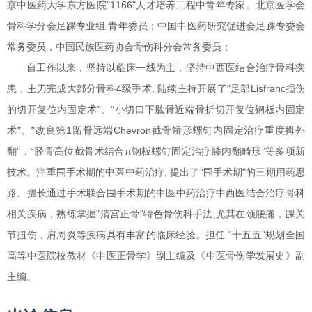
京中医药大学东方医院"1166"人才培养工程中青年专家。北京医学会
骨科学分会足踝专业组 青年委员；中国中医药研究促进会足踝专委会
常务委员，中国民族医药协会骨伤科分会常务委员；
自工作以来，坚持以临床一线为主，坚持中西医结合治疗骨科疾
患，主刀完成大部分骨科4级手术, 陆续主持开展了"足部Lisfranc损伤
的切开复位内固定术"、"小切口下肱骨近端骨折切开复位钢板内固定
术"、"改良第1跖骨远端Chevron截骨矫形螺钉内固定治疗重度拇外
翻"，“胫骨高位截骨术结合π钢板螺钉固定治疗膝内翻畸形”等多项新
技术。注重围手术期的中医中药治疗, 提出了"围手术期"的三期用药思
路。擅长通过手术联合围手术期的中医中药治疗中西医结合治疗骨科
相关疾病，熟练掌握"清宫正骨"特色骨伤科手法,尤其在颈腰痛，踝关
节扭伤，肩周炎等疾病具有丰富的临床经验。担任 “十五五”规划全国
高等中医院校教材《中医正骨学》副主编及《中医骨伤学发展史》副
主编。