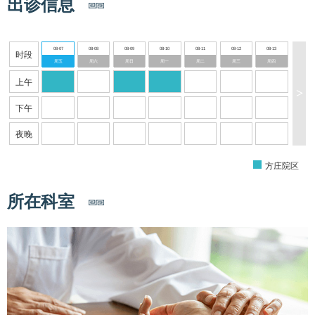
出诊信息
08-07
08-08
08-09
08-10
08-11
08-12
08-13
时段
周五
周六
周日
周一
周二
周三
周四
上午
>
下午
夜晚
方庄院区
所在科室