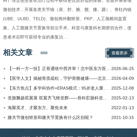
科）理念使患者在治疗过程中获得更优质舒适的体验。全面开展各项
微创技术，开展各类关节镜（肩、肘、腕、髋、膝、踝）、脊柱内镜
(UBE、ULBD、TELD)、微创拇外翻矫形、PKP、人工颈椎间盘置
换、人工髋膝关节置换等前沿手术。科室与康复科长期密切合作，使
患者术后即可获得专业的康复治…
相关文章
【一科一方一技】正骨通络中西并举！北中医东方医院骨科特色诊疗破解筋骨疼痛难题
2026-06-25
【医学人文】揭秘骨质疏松，守护骨骼健康——北京中医药大学第二临床医学院（东方医院）骨科开展首场医患座谈会
2026-04-09
【东方焦点】多学科协作+ERAS模式：95岁老人重获行走能力
2025-12-08
党旗飘扬双翼展 双翼齐飞映党辉——骨科肛肠科党支部书记 柏立群
2025-02-13
海聚英才、才聚东方、聚焦未来
2022-01-13
膝关节微创矫形和膝关节置换有什么区别呢？
2021-10-15