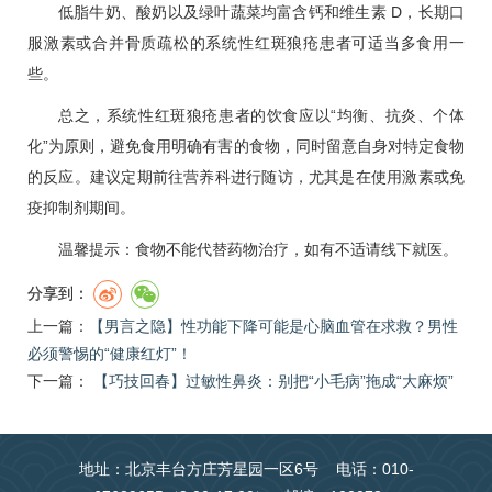
低脂牛奶、酸奶以及绿叶蔬菜均富含钙和维生素 D，长期口
服激素或合并骨质疏松的系统性红斑狼疮患者可适当多食用一
些。
总之，系统性红斑狼疮患者的饮食应以“均衡、抗炎、个体
化”为原则，避免食用明确有害的食物，同时留意自身对特定食物
的反应。建议定期前往营养科进行随访，尤其是在使用激素或免
疫抑制剂期间。
温馨提示：食物不能代替药物治疗，如有不适请线下就医。
分享到：
上一篇：
​【男言之隐】性功能下降可能是心脑血管在求救？男性
必须警惕的“健康红灯”！
下一篇：
【巧技回春】过敏性鼻炎：别把“小毛病”拖成“大麻烦”
地址：北京丰台方庄芳星园一区6号 电话：010-