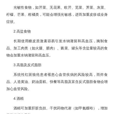
光敏性食物，如芹菜、无花果、欧芹、苋菜、荠菜、灰菜、
柠檬、芒果、柑橘类，可能会增强光敏感，进而加重皮疹或全身
症状。
2.高盐食物
长期使用糖皮质激素容易引发水钠潴留和
高血压
，腌制食
品、加工肉类（如火腿、腊肉）、酱菜、罐头等含盐量较高的食
物会加重水钠潴留和
高血压
。
3.高脂及反式脂肪
系统性红斑狼疮患者罹患
心血管
疾病的风险较高，而炸食
品、人造黄油、奶油蛋糕、快餐等高脂及富含反式脂肪食物会增
加
心血管
风险。
4.酒精
酒精可加重肝脏负担、干扰药物代谢（如甲氨蝶呤），增加