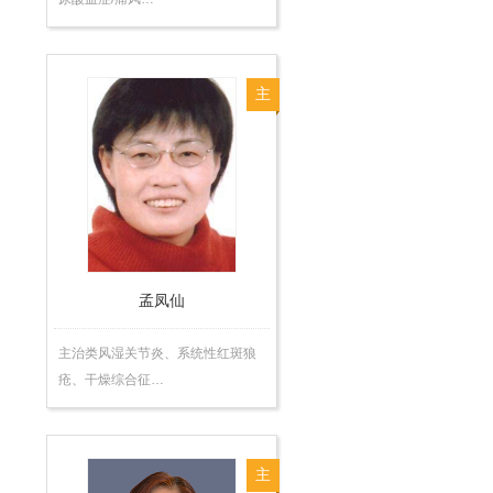
主
任
医
师
孟凤仙
主治类风湿关节炎、系统性红斑狼
疮、干燥综合征…
主