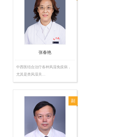
任
医
师
张春艳
中西医结合治疗各种风湿免疫病，
尤其是类风湿关…
副
主
任
医