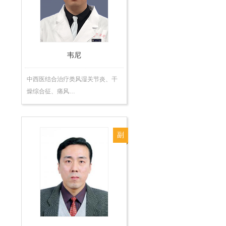
医
师
韦尼
中西医结合治疗类风湿关节炎、干
燥综合征、痛风…
副
主
任
医
师