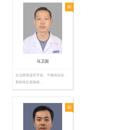
副
主
任
医
师
马卫国
主治类风湿关节炎、干燥综合征、
系统性红斑狼疮…
副
主
任